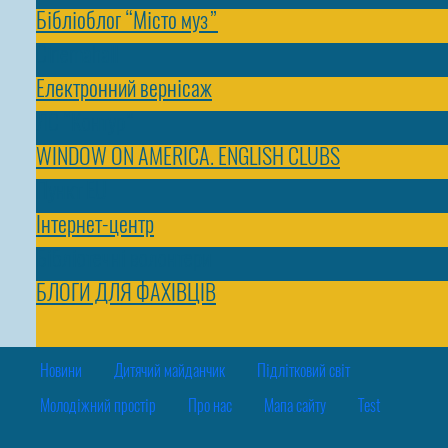
Бібліоблог “Місто муз”
Cinemahall
Електронний вернісаж
ЛС “Контур”
WINDOW ON AMERICA. ENGLISH CLUBS
Пункт EU
Інтернет-центр
Бібліотечні волонтери
БЛОГИ ДЛЯ ФАХІВЦІВ
Новини
Дитячий майданчик
Підлітковий світ
Молодіжний простір
Про нас
Мапа сайту
Test