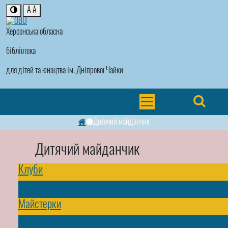
A
A
Херсонська обласна
бібліотека
для дітей та юнацтва ім. Дніпрової Чайки
Дитячий майданчик
Дитячий майданчик
Клуби
Ігродром
Майстерки
Книжкові виставки