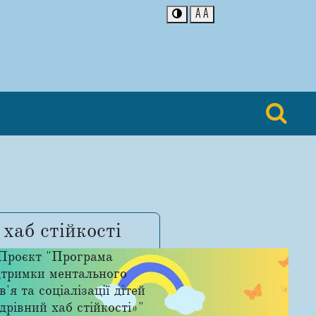
A
A
хаб стійкості
Проєкт "Програма
дтримки ментального
в'я та соціалізації дітей
рівний хаб стійкості»"