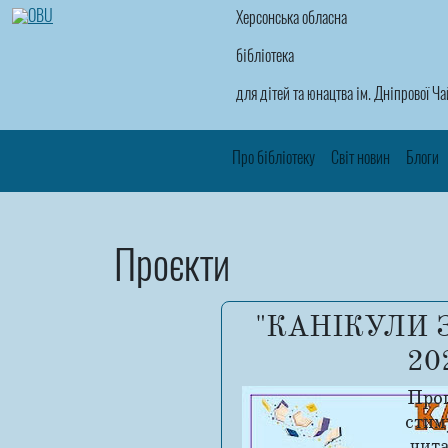
Херсонська обласна
бібліотека
для дітей та юнацтва ім. Дніпрової Ч
Про бібліотеку
Світ новин
Блоги
Проєкти
"КАНІКУЛИ 
20
Прог
стим
чит