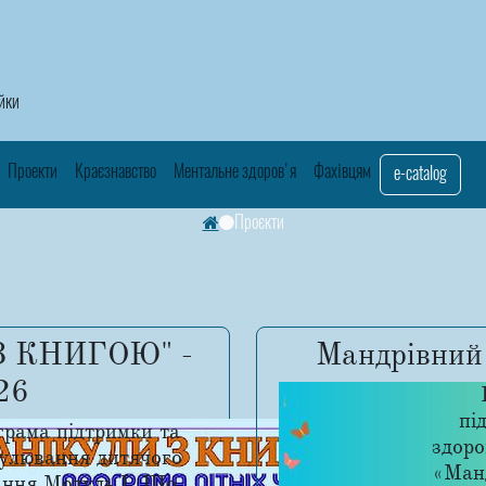
айки
Проекти
Краєзнавство
Ментальне здоров'я
Фахівцям
e-catalog
Проєкти
З КНИГОЮ" -
Мандрівний 
26
пі
рама підтримки та
здоро
улювання дитячого
«Манд
ання Модуль І. Що