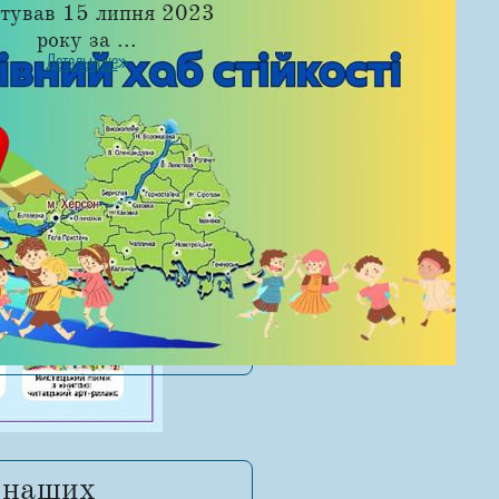
ртував 15 липня 2023
року за ...
Детальніше
 наших