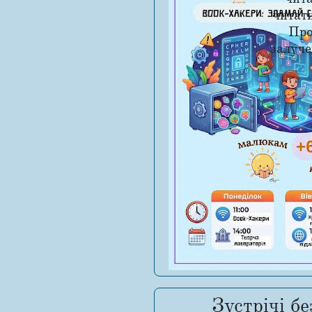
читат
Про
залуче
Зустрічі б