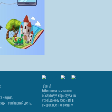
Увага!
с
Бібліотека тимчасово
обслуговує користувачів
та неділя.
у змішаному форматі в
яця - санітарний день.
умовах воєнного стану