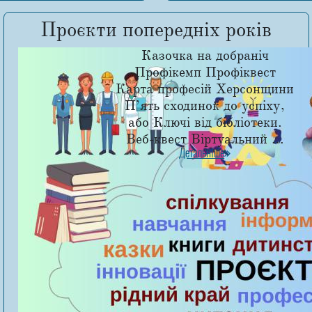
Проєкти попередніх років
Казочка на добраніч
Профікемп Профіквест
Карта професій Херсонщини
П’ять сходинок до успіху,
або Ключі від бібліотеки.
Веб-квест Віртуальний ...
Детальніше