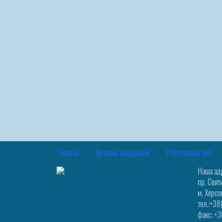
Новини
Дитячий майданчик
Підлітковий світ
Наша ад
пр. Свят
м. Херсо
тел.:+3
факс: +