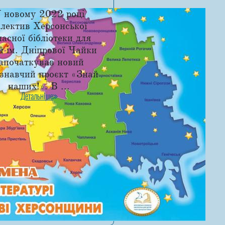
 новому 2022 році
олектив Херсонської
ласної бібліотеки для
й ім. Дніпрової Чайки
апочаткував новий
знавчий проєкт «Знай
наших!». В ...
Детальніше