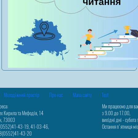
Молодіжний простір
Про нас
Мапа сайту
Test
реса:
Ми працюємо для ва
их Кирила та Мефодія, 14
з 9.00 до 17.00,
н, 73003
вихідні дні - субота 
8(0552)41-43-19, 41-03-46,
Остання п'ятниця міс
38(0552)41-43-20