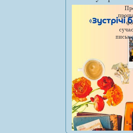
Про
проща
фо
суча
письм
к