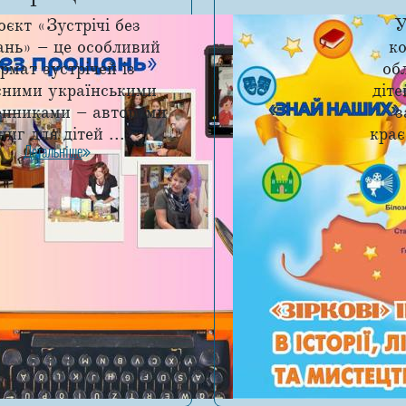
єкт «Зустрічі без
У
нь» – це особливий
к
рмат зустрічей із
об
сними українськими
діте
енниками – авторами
з
ниг для дітей ...
крає
Детальніше