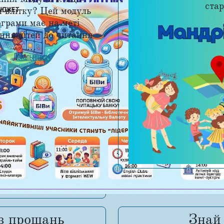
ста
и влітку? Цей модуль
грами має на меті
ння дітей до читання
...
Детальніше
ез прощань
Знай