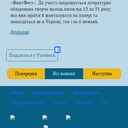
«ФантФест». До участі запрошується літературно
обдарована творча молодь віком від 12 до 21 року,
яка вміє мріяти й фантазувати на папері та
знаходиться як в Україні, так і за її межами.
Детальніше
Поділитися у Facebook
Попередня
Всі новини
Наступна
Новини
Дитячий майданчик
Підлітковий світ
Молодіжний простір
Про нас
Мапа сайту
Test