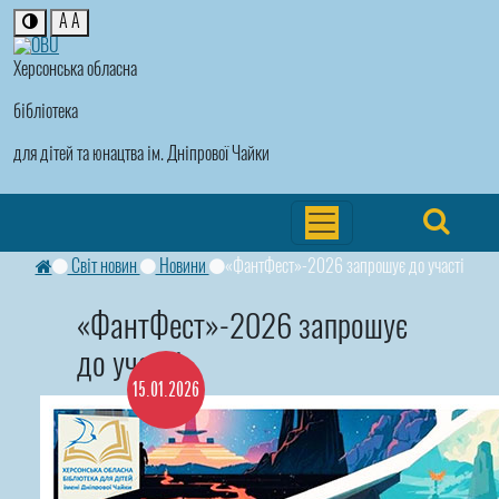
A
A
Херсонська обласна
бібліотека
для дітей та юнацтва ім. Дніпрової Чайки
Світ новин
Новини
«ФантФест»-2026 запрошує до участі
«ФантФест»-2026 запрошує
до участі
15.01.2026