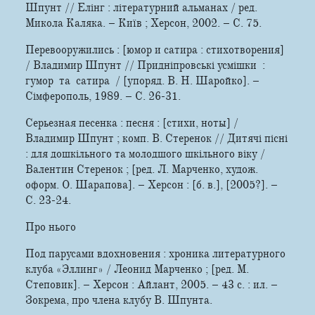
Шпунт // Елінг : літературний альманах / ред.
Микола Каляка. – Київ ; Херсон, 2002. – С. 75.
Перевооружились : [юмор и сатира : стихотворения]
/ Владимир Шпунт // Придніпровські усмішки :
гумор та сатира / [упоряд. В. Н. Шаройко]. –
Сімферополь, 1989. – С. 26-31.
Серьезная песенка : песня : [стихи, ноты] /
Владимир Шпунт ; комп. В. Стеренок // Дитячі пісні
: для дошкільного та молодшого шкільного віку /
Валентин Стеренок ; [ред. Л. Марченко, худож.
оформ. О. Шарапова]. – Херсон : [б. в.], [2005?]. –
С. 23-24.
Про нього
Под парусами вдохновения : хроника литературного
клуба «Эллинг» / Леонид Марченко ; [ред. М.
Степовик]. – Херсон : Айлант, 2005. – 43 с. : ил. –
Зокрема, про члена клубу В. Шпунта.