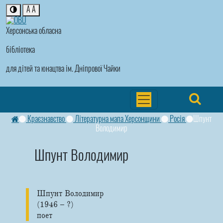
A
A
Херсонська обласна
бібліотека
для дітей та юнацтва ім. Дніпрової Чайки
Краєзнавство
Літературна мапа Херсонщини
Росія
Шпунт
Володимир
Шпунт Володимир
Шпунт Володимир
(1946 – ?)
поет