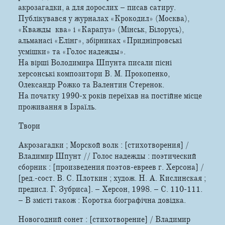
акрозагадки, а для дорослих – писав сатиру.
Публікувався у журналах «Крокодил» (Москва),
«Кважды ква» і «Карапуз» (Мінськ, Білорусь),
альманасі «Елінг», збірниках «Придніпровські
усмішки» та «Голос надежды».
На вірші Володимира Шпунта писали пісні
херсонські композитори В. М. Прокопенко,
Олександр Рожко та Валентин Стеренок.
На початку 1990-х років переїхав на постійне місце
проживання в Ізраїль.
Твори
Акрозагадки ; Морской волк : [стихотворения] /
Владимир Шпунт // Голос надежды : поэтический
сборник : [произведения поэтов-евреев г. Херсона] /
[ред.-сост. В. С. Плоткин ; худож. Н. А. Кислинская ;
предисл. Г. Зубриса]. – Херсон, 1998. – С. 110-111.
– В змісті також : Коротка біографічна довідка.
Новогодний сонет : [стихотворение] / Владимир