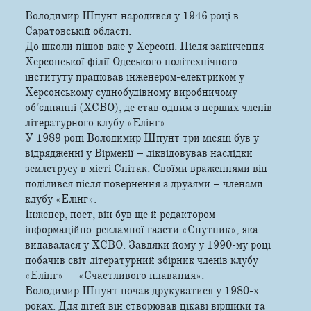
Володимир Шпунт народився у 1946 році в
Саратовській області.
До школи пішов вже у Херсоні. Після закінчення
Херсонської філії Одеського політехнічного
інституту працював інженером-електриком у
Херсонському суднобудівному виробничому
об’єднанні (ХСВО), де став одним з перших членів
літературного клубу «Елінг».
У 1989 році Володимир Шпунт три місяці був у
відрядженні у Вірменії – ліквідовував наслідки
землетрусу в місті Спітак. Своїми враженнями він
поділився після повернення з друзями – членами
клубу «Елінг».
Інженер, поет, він був ще й редактором
інформаційно-рекламної газети «Спутник», яка
видавалася у ХСВО. Завдяки йому у 1990-му році
побачив світ літературний збірник членів клубу
«Елінг» – «Счастливого плавания».
Володимир Шпунт почав друкуватися у 1980-х
роках. Для дітей він створював цікаві віршики та