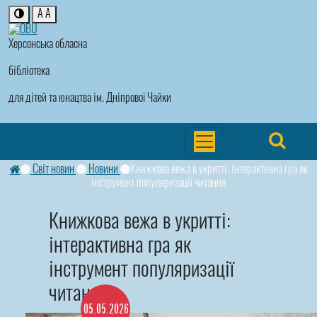
A
A
Херсонська обласна
бібліотека
для дітей та юнацтва ім. Дніпрової Чайки
Світ новин
Новини
Книжкова вежа в укритті: інтерактивна гра як
інструмент популяризації читання
Книжкова вежа в укритті:
інтерактивна гра як
інструмент популяризації
читання
05.05.2026