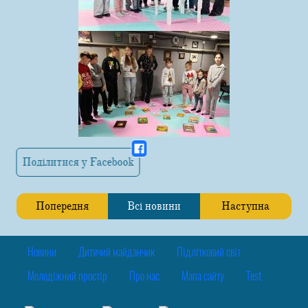
Поділитися у Facebook
Попередня
Всі новини
Наступна
Новини
Дитячий майданчик
Підлітковий світ
Молодіжний простір
Про нас
Мапа сайту
Test