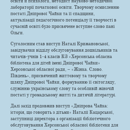
освіти й психології, методист науково-методичної
лабораторії початкової освіти. Творчому осмисленню
постаті Дніпрової Чайки та її спадщини,
актуалізації педагогічного потенціалу її творчості в
сучасній освіті було присвячене вступне слово пані
Ольги.
Суголосним став виступ Наталі Крижановської,
завідувачки відділу обслуговування дошкільників та
читачів-учнів 1-4 класів КЗ «Херсонська обласна
бібліотека для дітей імені Дніпрової Чайки»
Херсонської обласної ради, – «Жінка. Слово.
Південь», присвячений життєвому та творчому
шляху Дніпрової Чайки, формуванню її світогляду,
служінню українському слову та особливій жіночій
постаті у громадському житті та дитячій літературі.
Далі захід продовжив виступ «Дніпрова Чайка:
історія, що говорить з дітьми» Наталії Кацарської,
заступниці директора з організації бібліотечного
обслуговування Херсонської обласної бібліотеки для