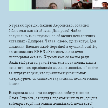
5 травня провідні фахівці Херсонської обласної
бібліотеки для дітей імені Дніпрової Чайки
долучились із виступами до обласних педагогічних
читаннях «Дніпрова Чайка: слово, що виховує. Ідеї
Людмили Василевської-Березіної в сучасній освіті»,
організованих КВНЗ «Херсонська академія
неперервної освіти» Херсонської обласної ради.
Захід відбувся за участі вчителів початкових класів,
педагогічних працівників закладів дошкільної освіти
та згуртував усіх, хто цікавиться українською
літературною спадщиною і сучасними педагогічними
ідеями.
Відкривала захід та модерувала роботу спікерів
Ольга Стребна, кандидат педагогічних наук, доцент
кафедри теорії і методики дошкільної, початкової