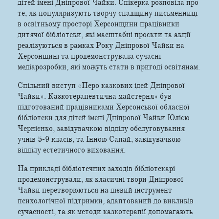
дітей імені Дніпрової Чайки. Спікерка розповіла про
те, як популяризують творчу спадщину письменниці
в освітньому просторі Херсонщини працівники
дитячої бібліотеки, які масштабні проєкти та акції
реалізуються в рамках Року Дніпрової Чайки на
Херсонщині та продемонструвала сучасні
медіарозробки, які можуть стати в пригоді освітянам.
Спільний виступ «Перо казкових ідей Дніпрової
Чайки». Казкотерапевтична майстерня» був
підготований працівниками Херсонської обласної
бібліотеки для дітей імені Дніпрової Чайки Юлією
Чернієнко, завідувачкою відділу обслуговування
учнів 5-9 класів, та Інною Сапай, завідувачкою
відділу естетичного виховання.
На прикладі бібліотечних заходів бібліотекарі
продемонстрували, як класичні твори Дніпрової
Чайки перетворюються на дієвий інструмент
психологічної підтримки, адаптований до викликів
сучасності, та як методи казкотерапії допомагають