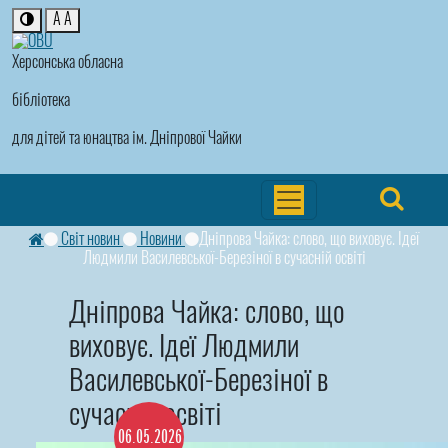
A
A
Херсонська обласна
бібліотека
для дітей та юнацтва ім. Дніпрової Чайки
Світ новин
Новини
Дніпрова Чайка: слово, що виховує. Ідеї
Людмили Василевської-Березіної в сучасній освіті
Дніпрова Чайка: слово, що
виховує. Ідеї Людмили
Василевської-Березіної в
сучасній освіті
06.05.2026